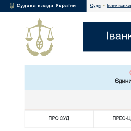
Іванківськи
Судова влада України
Суди
•
Іван
Єдини
ПРО СУД
ПРЕС-Ц