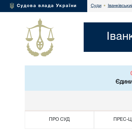
Іванківськи
Судова влада України
Суди
•
Іван
Єдини
ПРО СУД
ПРЕС-Ц