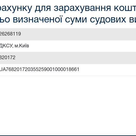
ахунку для зарахування кошті
ьо визначеної суми судових 
26268119
ДКСУ, м.Київ
820172
UA768201720355259001000018661