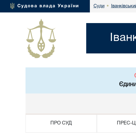
Іванківськи
Судова влада України
Суди
•
Іван
Єдини
ПРО СУД
ПРЕС-Ц