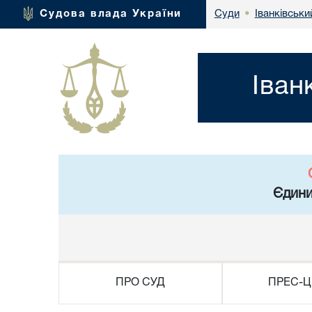
Іванківськи
Судова влада України
Суди
•
Іван
Єдини
ПРО СУД
ПРЕС-Ц