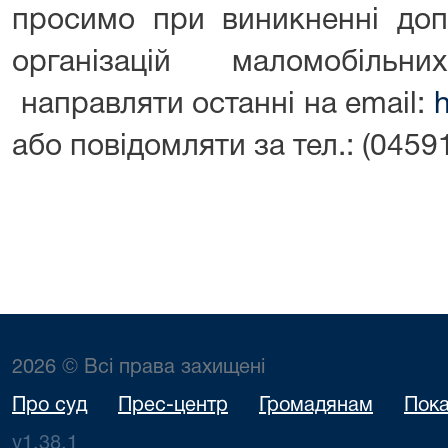
просимо при виникненні доп
організацій маломобіль
направляти останні на email:
h
або повідомляти за тел.: (0459
2026 © Всі права захищені
Про суд
Прес-центр
Громадянам
Пока
v1.38.1